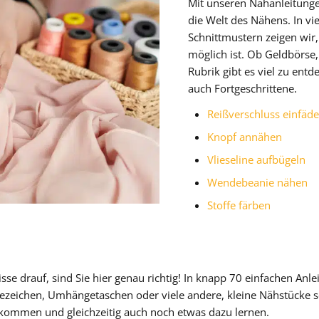
Mit unseren Nähanleitungen
die Welt des Nähens. In vi
Schnittmustern zeigen wir
möglich ist. Ob Geldbörse,
Rubrik gibt es viel zu entd
auch Fortgeschrittene.
Reißverschluss einfäde
Knopf annähen
Vlieseline aufbügeln
Wendebeanie nähen
Stoffe färben
se drauf, sind Sie hier genau richtig! In knapp 70 einfachen Anle
sezeichen, Umhängetaschen oder viele andere, kleine Nähstücke s
htkommen und gleichzeitig auch noch etwas dazu lernen.