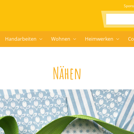
Spons
Suchen:
Handarbeiten
Wohnen
Heimwerken
Co
Nähen