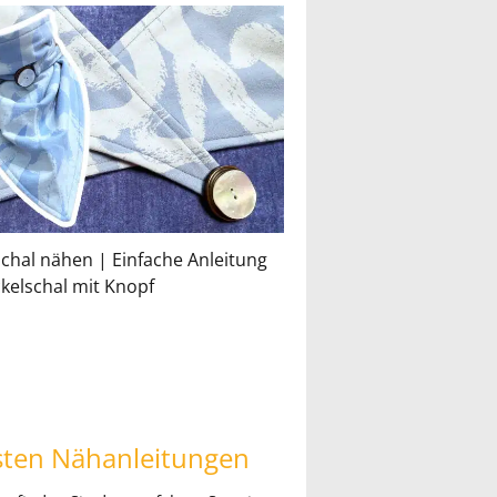
chal nähen | Einfache Anleitung
Saum nähen mit der N
ckelschal mit Knopf
Rollsaum & Co.
sten Nähanleitungen