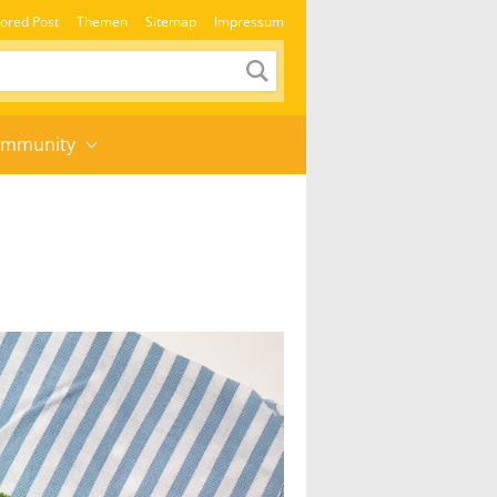
ored Post
Themen
Sitemap
Impressum
mmunity