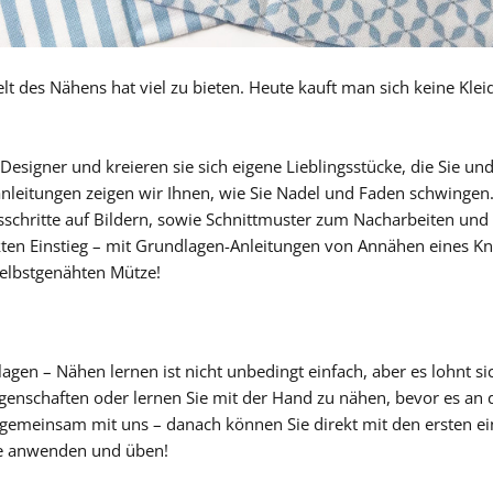
elt des Nähens hat viel zu bieten. Heute kauft man sich keine Kle
igner und kreieren sie sich eigene Lieblingsstücke, die Sie und
eitungen zeigen wir Ihnen, wie Sie Nadel und Faden schwingen. W
sschritte auf Bildern, sowie Schnittmuster zum Nacharbeiten un
kten Einstieg – mit Grundlagen-Anleitungen von Annähen eines Kn
 selbstgenähten Mütze!
gen – Nähen lernen ist nicht unbedingt einfach, aber es lohnt sic
igenschaften oder lernen Sie mit der Hand zu nähen, bevor es a
 gemeinsam mit uns – danach können Sie direkt mit den ersten e
te anwenden und üben!