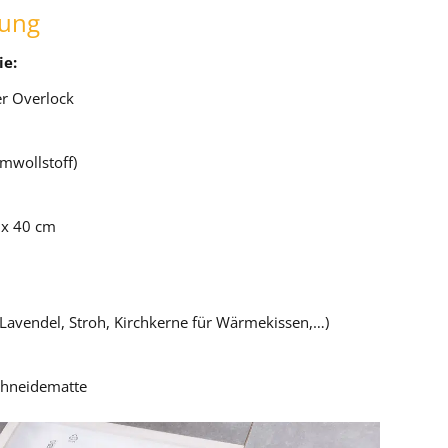
tung
ie:
r Overlock
umwollstoff)
 x 40 cm
 Lavendel, Stroh, Kirchkerne für Wärmekissen,…)
chneidematte