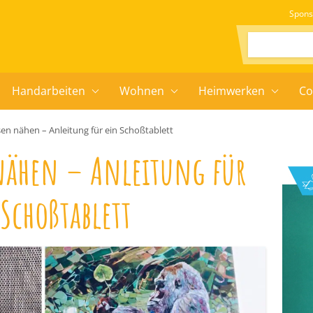
Spons
Suchen:
Handarbeiten
Wohnen
Heimwerken
Co
en nähen – Anleitung für ein Schoßtablett
 nähen – Anleitung für
Schoßtablett