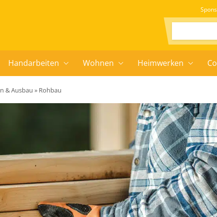
Spons
Suchen:
Handarbeiten
Wohnen
Heimwerken
Co
en & Ausbau
»
Rohbau