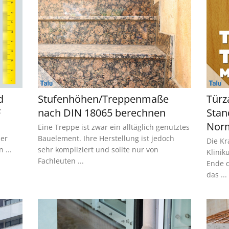
d
Stufenhöhen/Treppenmaße
Türz
F
nach DIN 18065 berechnen
Stan
Nor
Eine Treppe ist zwar ein alltäglich genutztes
der
Bauelement. Ihre Herstellung ist jedoch
Die K
 ...
sehr kompliziert und sollte nur von
Klinik
Fachleuten ...
Ende d
das ...