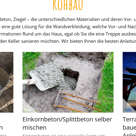
Rohbau
on, Ziegel – die unterschiedlichen Materialien und deren Vor- un
t eine gute Lösung für die Wandverkleidung, welche Vor- und Nac
formationen Rund um das Haus, egal ob Sie die eine Treppe ausbes
en Keller sanieren möchten. Wir bieten Ihnen die besten Anleitu
Einkornbeton/Splittbeton selber
Terr
n
mischen
baue
Anle
oder
Einkornbeton ist eine spezielle Form von