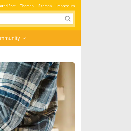
ored Post
Themen
Sitemap
Impressum
mmunity