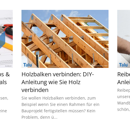
ps &
Holzbalken verbinden: DIY-
Reib
als
Anleitung wie Sie Holz
Anle
verbinden
Reibep
unsere
ssen,
Sie wollen Holzbalken verbinden, zum
Wandb
Beispiel wenn Sie einen Rahmen für ein
schön,
eine
Bauprojekt fertigstellen müssen? Kein
Problem, denn ü...