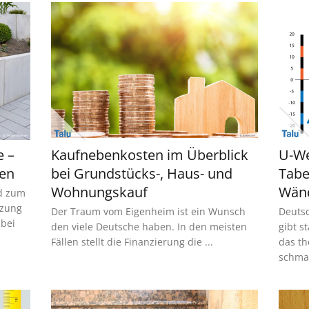
e –
Kaufnebenkosten im Überblick
U-We
zen
bei Grundstücks-, Haus- und
Tabe
Wohnungskauf
Wän
nd zum
nzung
Der Traum vom Eigenheim ist ein Wunsch
Deutsc
abei
den viele Deutsche haben. In den meisten
gibt s
Fällen stellt die Finanzierung die ...
das th
schmac