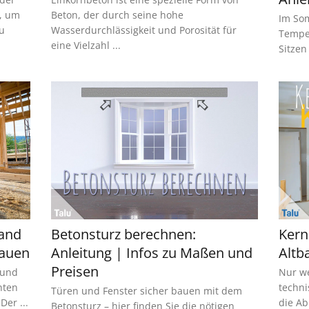
, um
Beton, der durch seine hohe
Im Som
u
Wasserdurchlässigkeit und Porosität für
Temper
eine Vielzahl ...
Sitzen 
wand
Betonsturz berechnen:
Kern
bauen
Anleitung | Infos zu Maßen und
Altb
Preisen
 und
Nur we
hten
techni
Türen und Fenster sicher bauen mit dem
er ...
die Ab
Betonsturz – hier finden Sie die nötigen