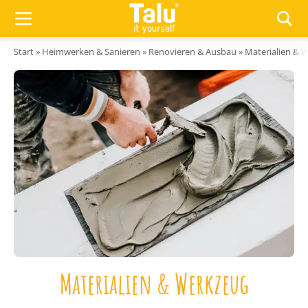
Zum Inhalt springen
Start
»
Heimwerken & Sanieren
»
Renovieren & Ausbau
»
Materialien & 
Materialien & Werkzeug