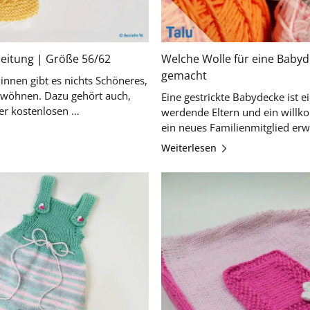
leitung | Größe 56/62
Welche Wolle für eine Babyd
gemacht
nnen gibt es nichts Schöneres,
rwöhnen. Dazu gehört auch,
Eine gestrickte Babydecke ist e
eine Babyjacke zu stricken. Mit unserer kostenlosen …
werdende Eltern und ein willk
ein neues Familienmitglied erwa
Sie, welche Wolle …
Weiterlesen