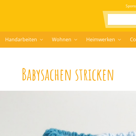
Spons
Suchen:
Handarbeiten
Wohnen
Heimwerken
Co
Babysachen stricken