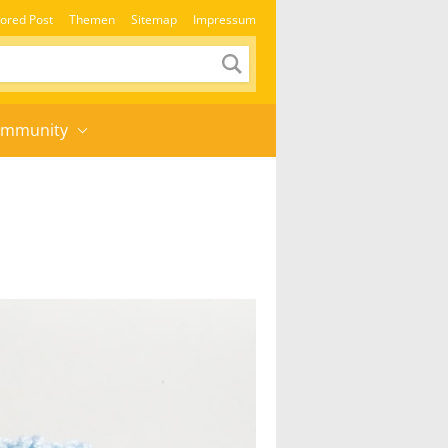
ored Post
Themen
Sitemap
Impressum
mmunity