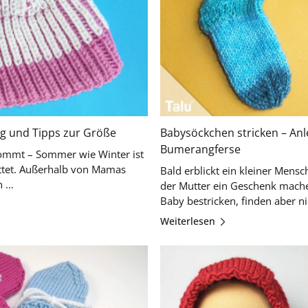
ng und Tipps zur Größe
Babysöckchen stricken – Anl
Bumerangferse
kommt – Sommer wie Winter ist
attet. Außerhalb von Mamas
Bald erblickt ein kleiner Mens
Bauch ist es mit der Wärmeregulation …
der Mutter ein Geschenk machen
Weiterlesen