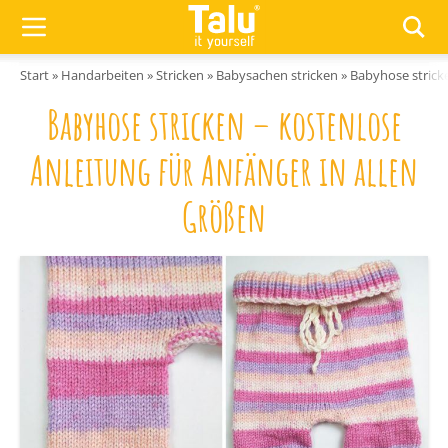
Zum Inhalt springen
Start
»
Handarbeiten
»
Stricken
»
Babysachen stricken
»
Babyhose stricke
Babyhose stricken – kostenlose
Anleitung für Anfänger in allen
Größen