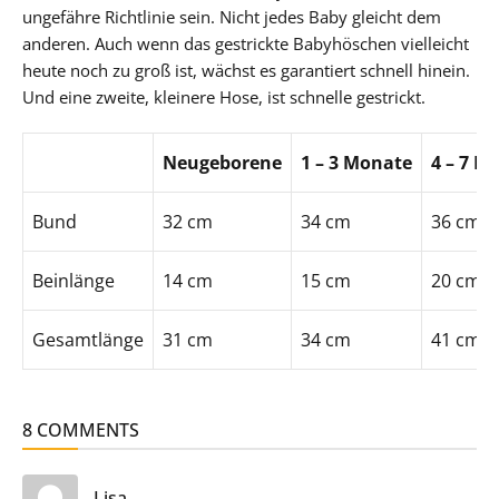
ungefähre Richtlinie sein. Nicht jedes Baby gleicht dem
anderen. Auch wenn das gestrickte Babyhöschen vielleicht
heute noch zu groß ist, wächst es garantiert schnell hinein.
Und eine zweite, kleinere Hose, ist schnelle gestrickt.
Neugeborene
1 – 3 Monate
4 – 7 M
Bund
32 cm
34 cm
36 cm
Beinlänge
14 cm
15 cm
20 cm
Gesamtlänge
31 cm
34 cm
41 cm
8 COMMENTS
sagt:
Lisa