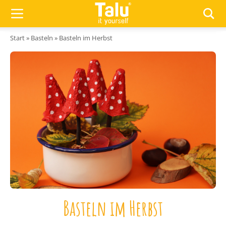
Zum Inhalt springen
Start
»
Basteln
»
Basteln im Herbst
Basteln im Herbst