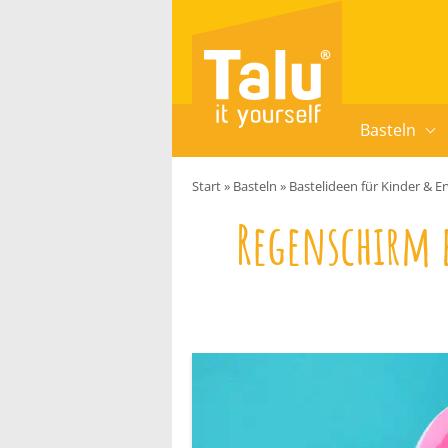
Zum Inhalt springen
Basteln
Start
»
Basteln
»
Bastelideen für Kinder & 
Regenschirm 