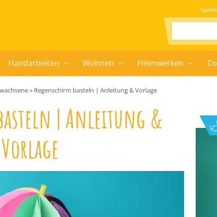
Spons
Suchen:
Handarbeiten
Wohnen
Heimwerken
Co
Erwachsene
»
Regenschirm basteln | Anleitung & Vorlage
basteln | Anleitung &
Vorlage