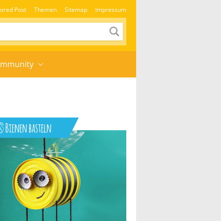
ored Post
Themen
Sitemap
Impressum
mmunity