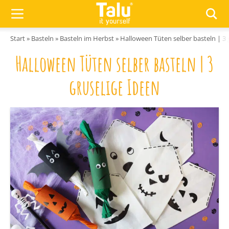
Zum Inhalt springen
Start
»
Basteln
»
Basteln im Herbst
»
Halloween Tüten selber basteln | 3 
Halloween Tüten selber basteln | 3
gruselige Ideen