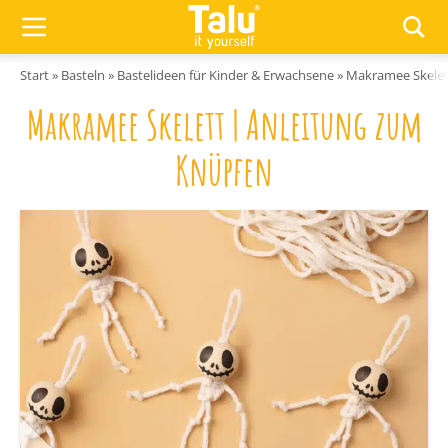
Zum Inhalt springen
Start
»
Basteln
»
Bastelideen für Kinder & Erwachsene
»
Makramee Skelet
Makramee Skelett | Anleitung zum
Knüpfen