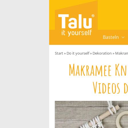
Zum Inhalt springen
Basteln
Start
»
Do it yourself
»
Dekoration
»
Makram
Makramee Kn
Videos 