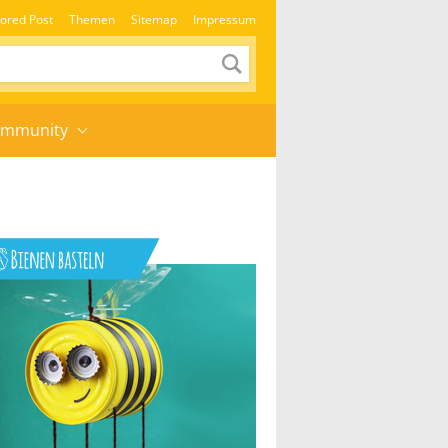
ored Post
Themen
Sitemap
Impressum
mmunity