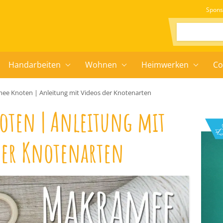
Spons
Suchen:
Handarbeiten
Wohnen
Heimwerken
Co
ee Knoten | Anleitung mit Videos der Knotenarten
oten | Anleitung mit
der Knotenarten