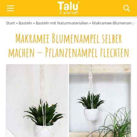
Zum Inhalt springen
Start
»
Basteln
»
Basteln mit Naturmaterialien
»
Makramee Blumenampel s
Makramee Blumenampel selber
machen – Pflanzenampel flechten