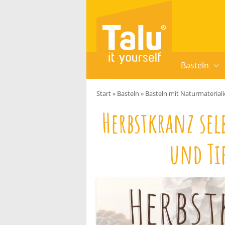
Zum Inhalt springen
Basteln
Start
»
Basteln
»
Basteln mit Naturmaterial
Herbstkranz sel
und Ti