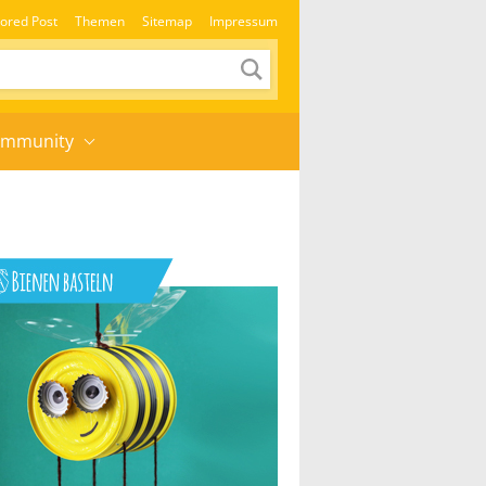
ored Post
Themen
Sitemap
Impressum
mmunity