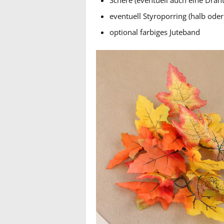
Schere (eventuell auch eine Drah
eventuell Styroporring (halb oder 
optional farbiges Juteband