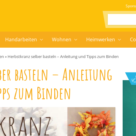
Spons
Suchen:
Handarbeiten
Wohnen
Heimwerken
Co
ien
»
Herbstkranz selber basteln – Anleitung und Tipps zum Binden
ber basteln – Anleitung
pps zum Binden