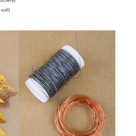
tschere)
voll)