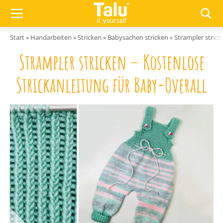
Zum Inhalt springen
Start
»
Handarbeiten
»
Stricken
»
Babysachen stricken
»
Strampler strick
Strampler stricken – Kostenlose
Strickanleitung für Baby-Overall