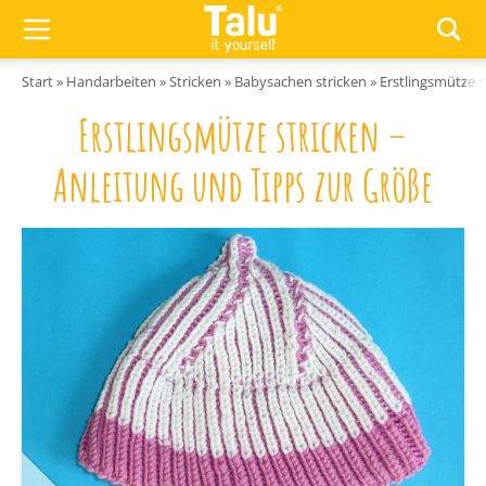
Zum Inhalt springen
Start
»
Handarbeiten
»
Stricken
»
Babysachen stricken
»
Erstlingsmütze s
Erstlingsmütze stricken –
Anleitung und Tipps zur Größe