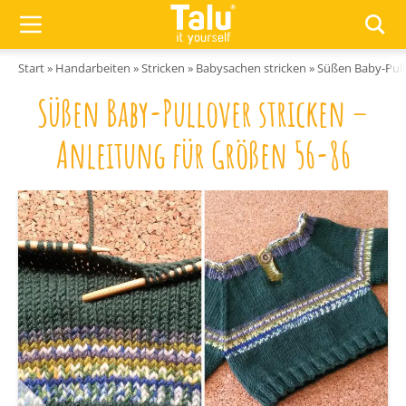
Zum Inhalt springen
Start
»
Handarbeiten
»
Stricken
»
Babysachen stricken
»
Süßen Baby-Pullo
Süßen Baby-Pullover stricken –
Anleitung für Größen 56-86