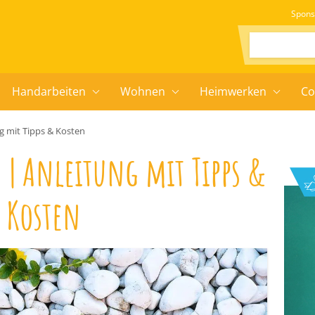
Spons
Suchen:
Handarbeiten
Wohnen
Heimwerken
Co
g mit Tipps & Kosten
 | Anleitung mit Tipps &
Kosten