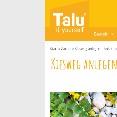
Zum Inhalt springen
Basteln
Start
»
Garten
»
Kiesweg anlegen | Anleitun
Kiesweg anlegen