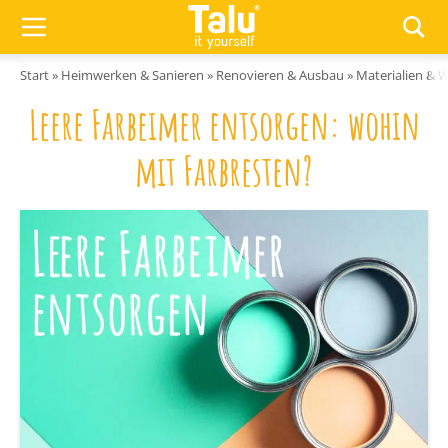
Zum Inhalt springen
Start
»
Heimwerken & Sanieren
»
Renovieren & Ausbau
»
Materialien & 
Leere Farbeimer entsorgen: wohin
mit Farbresten?