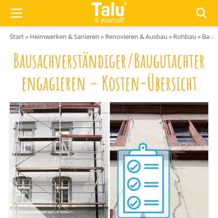
Zum Inhalt springen
Start
»
Heimwerken & Sanieren
»
Renovieren & Ausbau
»
Rohbau
»
Bausa
Bausachverständiger/Baugutachter
engagieren – Kosten-Übersicht