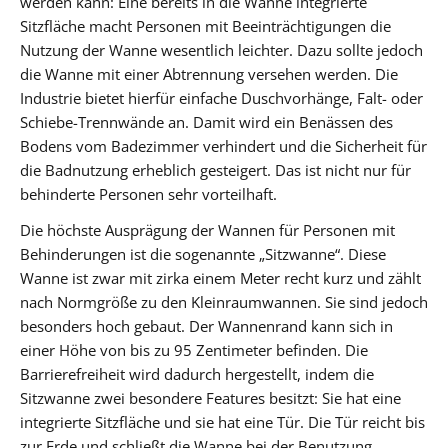
werden kann: Eine bereits in die Wanne integrierte
Sitzfläche macht Personen mit Beeinträchtigungen die
Nutzung der Wanne wesentlich leichter. Dazu sollte jedoch
die Wanne mit einer Abtrennung versehen werden. Die
Industrie bietet hierfür einfache Duschvorhänge, Falt- oder
Schiebe-Trennwände an. Damit wird ein Benässen des
Bodens vom Badezimmer verhindert und die Sicherheit für
die Badnutzung erheblich gesteigert. Das ist nicht nur für
behinderte Personen sehr vorteilhaft.
Die höchste Ausprägung der Wannen für Personen mit
Behinderungen ist die sogenannte „Sitzwanne“. Diese
Wanne ist zwar mit zirka einem Meter recht kurz und zählt
nach Normgröße zu den Kleinraumwannen. Sie sind jedoch
besonders hoch gebaut. Der Wannenrand kann sich in
einer Höhe von bis zu 95 Zentimeter befinden. Die
Barrierefreiheit wird dadurch hergestellt, indem die
Sitzwanne zwei besondere Features besitzt: Sie hat eine
integrierte Sitzfläche und sie hat eine Tür. Die Tür reicht bis
zur Erde und schließt die Wanne bei der Benutzung