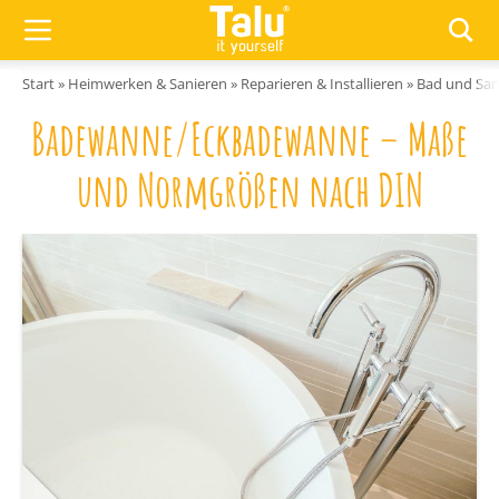
Zum Inhalt springen
Start
»
Heimwerken & Sanieren
»
Reparieren & Installieren
»
Bad und San
Badewanne/Eckbadewanne – Maße
und Normgrößen nach DIN