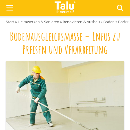
Zum Inhalt springen
Start
»
Heimwerken & Sanieren
»
Renovieren & Ausbau
»
Boden
»
Bodena
Bodenausgleichsmasse – Infos zu
Preisen und Verarbeitung