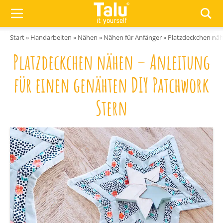
Zum Inhalt springen
Start
»
Handarbeiten
»
Nähen
»
Nähen für Anfänger
»
Platzdeckchen näh
Platzdeckchen nähen – Anleitung
für einen genähten DIY Patchwork
Stern