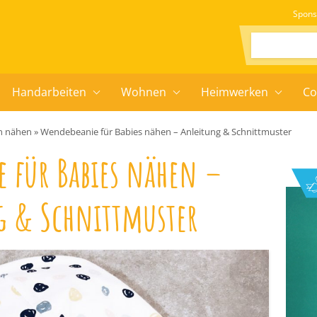
Spons
Suchen:
Handarbeiten
Wohnen
Heimwerken
Co
n nähen
»
Wendebeanie für Babies nähen – Anleitung & Schnittmuster
 für Babies nähen –
g & Schnittmuster