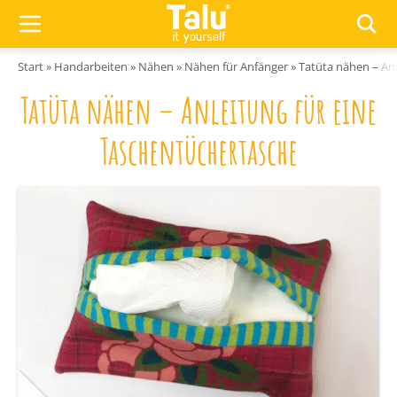
Zum Inhalt springen
Start
»
Handarbeiten
»
Nähen
»
Nähen für Anfänger
»
Tatüta nähen – An
Tatüta nähen – Anleitung für eine
Taschentüchertasche