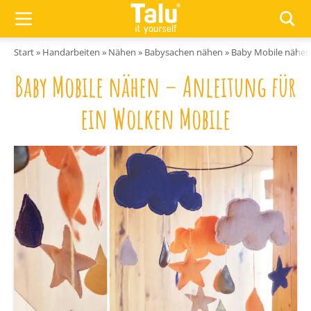
Zum Inhalt springen
Start
»
Handarbeiten
»
Nähen
»
Babysachen nähen
»
Baby Mobile nähen 
Baby Mobile nähen – Anleitung für
ein Wolken Mobile