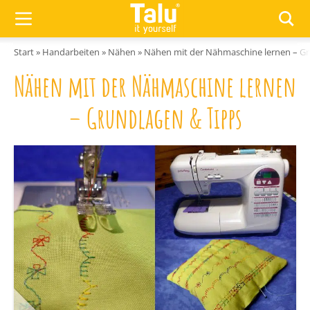
Zum Inhalt springen
Start
»
Handarbeiten
»
Nähen
»
Nähen mit der Nähmaschine lernen – Gr
Nähen mit der Nähmaschine lernen
– Grundlagen & Tipps