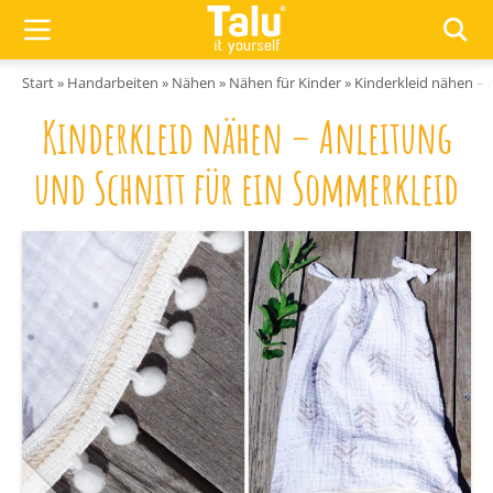
Zum Inhalt springen
Start
»
Handarbeiten
»
Nähen
»
Nähen für Kinder
»
Kinderkleid nähen – 
Kinderkleid nähen – Anleitung
und Schnitt für ein Sommerkleid