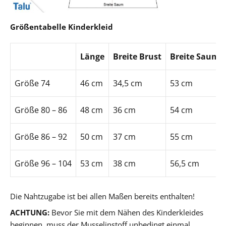
Größentabelle Kinderkleid
Länge
Breite Brust
Breite Saum
Größe 74
46 cm
34,5 cm
53 cm
Größe 80 – 86
48 cm
36 cm
54 cm
Größe 86 – 92
50 cm
37 cm
55 cm
Größe 96 – 104
53 cm
38 cm
56,5 cm
Die Nahtzugabe ist bei allen Maßen bereits enthalten!
ACHTUNG:
Bevor Sie mit dem Nähen des Kinderkleides
beginnen, muss der Musselinstoff unbedingt einmal