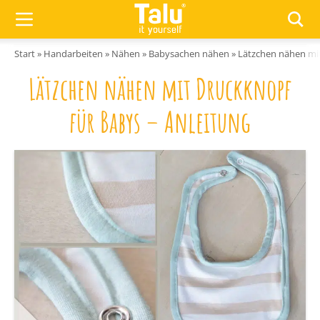
Zum Inhalt springen
Start
»
Handarbeiten
»
Nähen
»
Babysachen nähen
»
Lätzchen nähen mit
Lätzchen nähen mit Druckknopf
für Babys – Anleitung