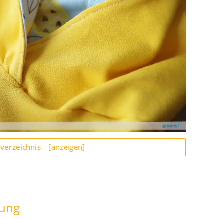
sverzeichnis
[anzeigen]
tung