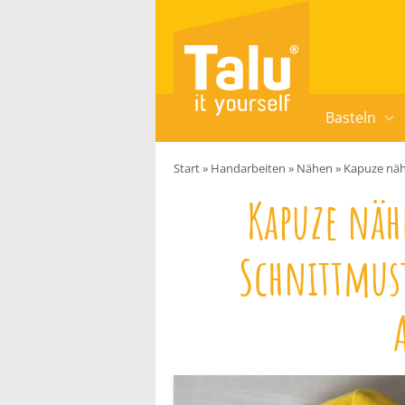
Zum Inhalt springen
Basteln
Start
»
Handarbeiten
»
Nähen
»
Kapuze näh
Kapuze nä
Schnittmus