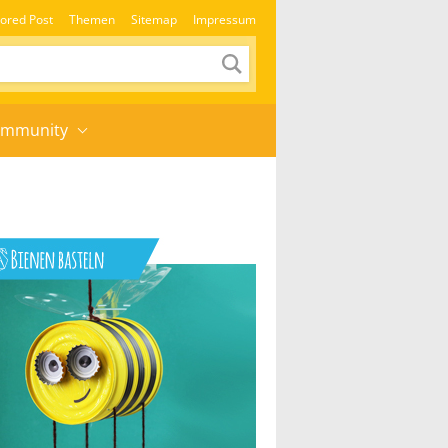
ored Post
Themen
Sitemap
Impressum
mmunity