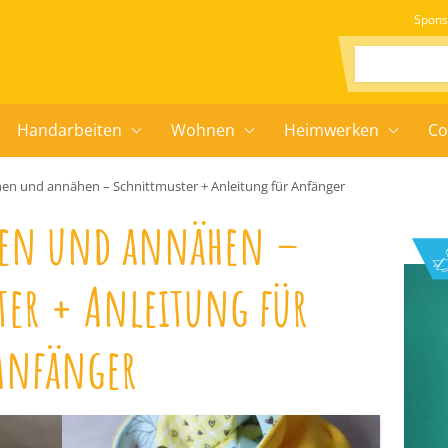
Spons
Suchen:
Handarbeiten
Wohnen
Heimwerken
Co
en und annähen – Schnittmuster + Anleitung für Anfänger
hen und annähen –
ter + Anleitung für
Anfänger