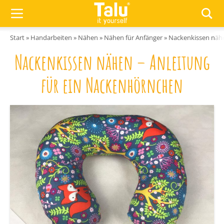
Zum Inhalt springen
Start
»
Handarbeiten
»
Nähen
»
Nähen für Anfänger
»
Nackenkissen nähe
Nackenkissen nähen – Anleitung
für ein Nackenhörnchen