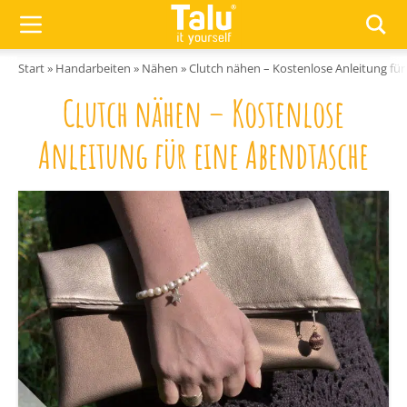
Zum Inhalt springen
Start
»
Handarbeiten
»
Nähen
»
Clutch nähen – Kostenlose Anleitung fü
Clutch nähen – Kostenlose
Anleitung für eine Abendtasche