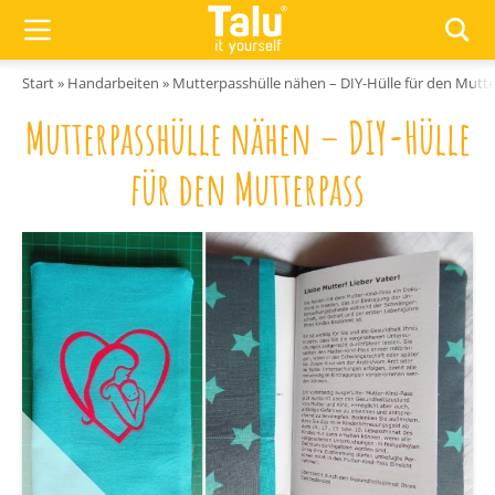
Zum Inhalt springen
Start
»
Handarbeiten
»
Mutterpasshülle nähen – DIY-Hülle für den Mutt
Mutterpasshülle nähen – DIY-Hülle
für den Mutterpass