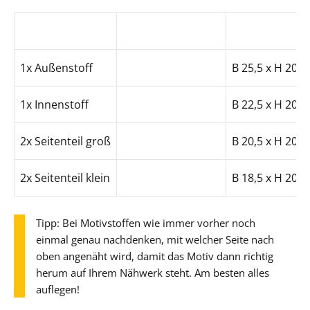
GRUNDMASS
+3 cm Nahtzugabe
B 22,5 x H 17,5
1x Außenstoff
B 25,5 x H 20,5
1x Innenstoff
B 22,5 x H 20,5
2x Seitenteil groß
B 20,5 x H 20,5
2x Seitenteil klein
B 18,5 x H 20,5
Tipp: Bei Motivstoffen wie immer vorher noch
einmal genau nachdenken, mit welcher Seite nach
oben angenäht wird, damit das Motiv dann richtig
herum auf Ihrem Nähwerk steht. Am besten alles
auflegen!