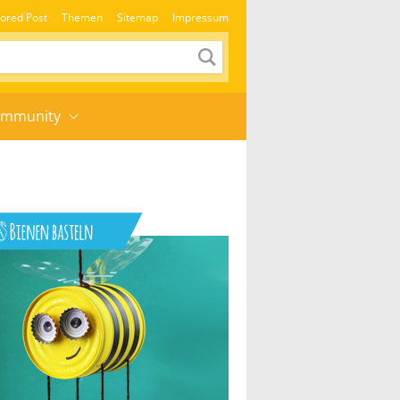
ored Post
Themen
Sitemap
Impressum
mmunity