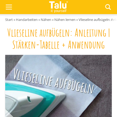
Zum Inhalt springen
Start
»
Handarbeiten
»
Nähen
»
Nähen lernen
»
Vlieseline aufbügeln: An
Vlieseline aufbügeln: Anleitung |
Stärken-Tabelle + Anwendung