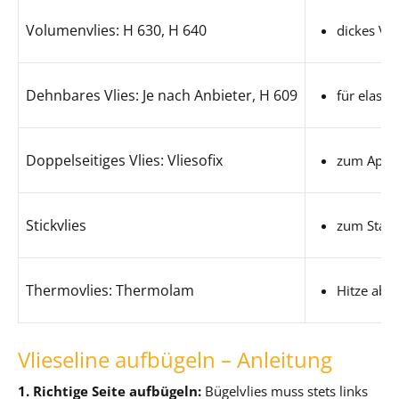
Volumenvlies: H 630, H 640
dickes Vl
Dehnbares Vlies: Je nach Anbieter, H 609
für elast
Doppelseitiges Vlies: Vliesofix
zum Appli
Stickvlies
zum Stabil
Thermovlies: Thermolam
Hitze abs
Vlieseline aufbügeln – Anleitung
1. Richtige Seite aufbügeln:
Bügelvlies muss stets links