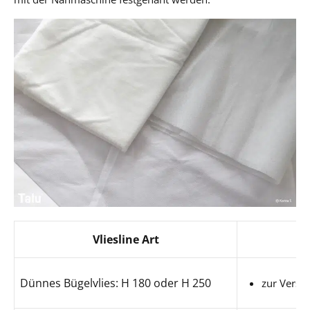
Vliesline Art
Dünnes Bügelvlies: H 180 oder H 250
zur Verst