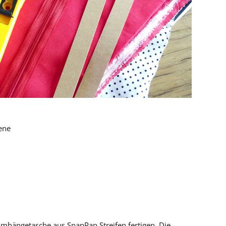
tene
Umhängetasche aus SnapPap Streifen fertigen. Die