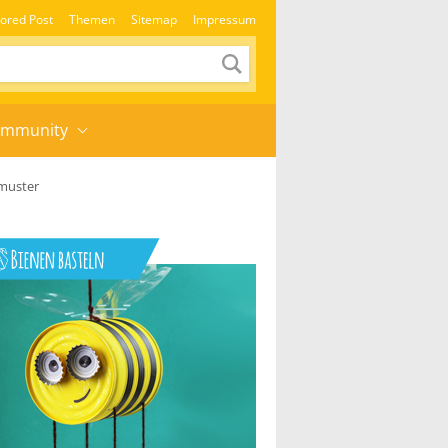
ored Post
Themen
Sitemap
Impressum
mmunity
muster