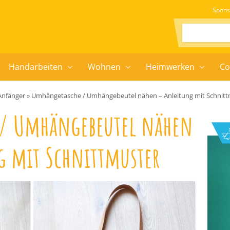
Spons
Suchen:
Handarbeiten
Wohnen
Heimwerken
Co
Anfänger
»
Umhängetasche / Umhängebeutel nähen – Anleitung mit Schnitt
/ Umhängebeutel nähen
g mit Schnittmuster