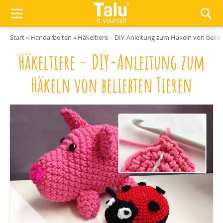
Zum Inhalt springen
Start
»
Handarbeiten
»
Häkeltiere – DIY-Anleitung zum Häkeln von belie
Häkeltiere – DIY-Anleitung zum
Häkeln von beliebten Tieren