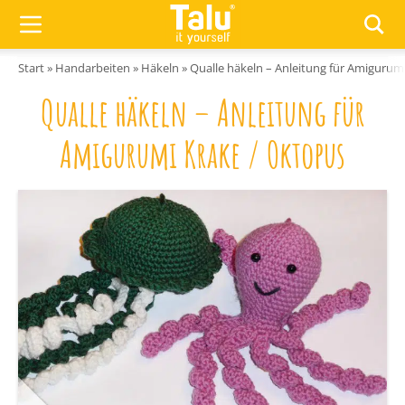
Zum Inhalt springen
Start
»
Handarbeiten
»
Häkeln
»
Qualle häkeln – Anleitung für Amigurum
Qualle häkeln – Anleitung für
Amigurumi Krake / Oktopus