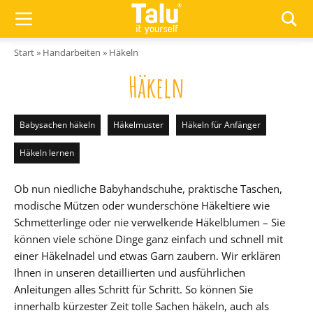
Zum Inhalt springen
Start
»
Handarbeiten
»
Häkeln
Häkeln
Babysachen häkeln
Häkelmuster
Häkeln für Anfänger
Häkeln lernen
Ob nun niedliche Babyhandschuhe, praktische Taschen,
modische Mützen oder wunderschöne Häkeltiere wie
Schmetterlinge oder nie verwelkende Häkelblumen – Sie
können viele schöne Dinge ganz einfach und schnell mit
einer Häkelnadel und etwas Garn zaubern. Wir erklären
Ihnen in unseren detaillierten und ausführlichen
Anleitungen alles Schritt für Schritt. So können Sie
innerhalb kürzester Zeit tolle Sachen häkeln, auch als