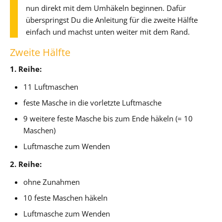
nun direkt mit dem Umhäkeln beginnen. Dafür
überspringst Du die Anleitung für die zweite Hälfte
einfach und machst unten weiter mit dem Rand.
Zweite Hälfte
1. Reihe:
11 Luftmaschen
feste Masche in die vorletzte Luftmasche
9 weitere feste Masche bis zum Ende häkeln (= 10
Maschen)
Luftmasche zum Wenden
2. Reihe:
ohne Zunahmen
10 feste Maschen häkeln
Luftmasche zum Wenden