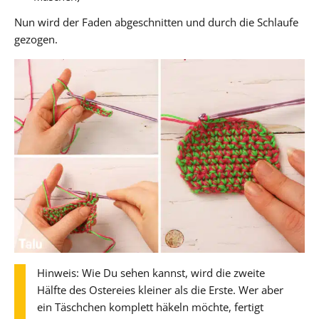
Nun wird der Faden abgeschnitten und durch die Schlaufe
gezogen.
Hinweis: Wie Du sehen kannst, wird die zweite
Hälfte des Ostereies kleiner als die Erste. Wer aber
ein Täschchen komplett häkeln möchte, fertigt