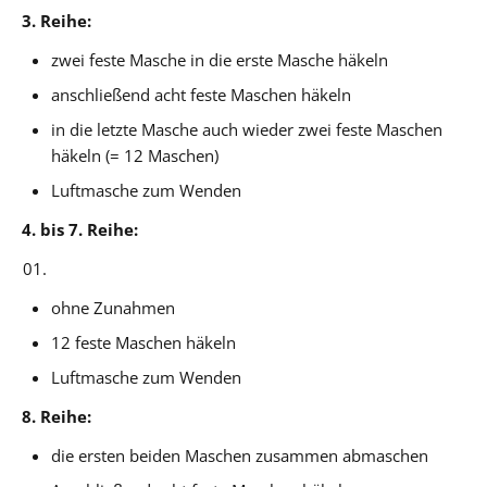
3. Reihe:
zwei feste Masche in die erste Masche häkeln
anschließend acht feste Maschen häkeln
in die letzte Masche auch wieder zwei feste Maschen
häkeln (= 12 Maschen)
Luftmasche zum Wenden
4. bis 7. Reihe:
ohne Zunahmen
12 feste Maschen häkeln
Luftmasche zum Wenden
8. Reihe:
die ersten beiden Maschen zusammen abmaschen