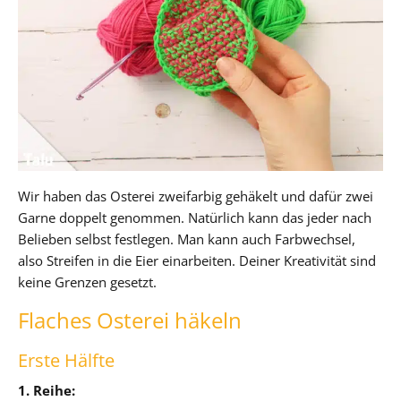
Wir haben das Osterei zweifarbig gehäkelt und dafür zwei
Garne doppelt genommen. Natürlich kann das jeder nach
Belieben selbst festlegen. Man kann auch Farbwechsel,
also Streifen in die Eier einarbeiten. Deiner Kreativität sind
keine Grenzen gesetzt.
Flaches Osterei häkeln
Erste Hälfte
1. Reihe: