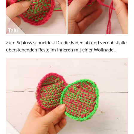
Zum Schluss schneidest Du die Fäden ab und vernähst alle
überstehenden Reste im Inneren mit einer Wollnadel.