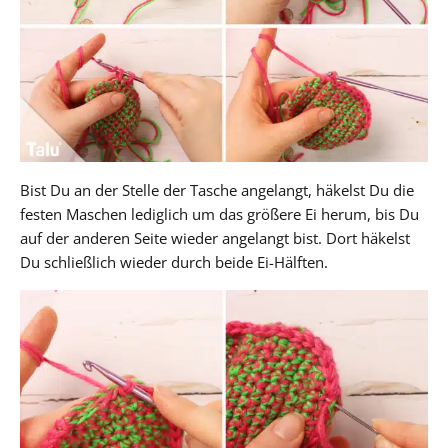
Bist Du an der Stelle der Tasche angelangt, häkelst Du die
festen Maschen lediglich um das größere Ei herum, bis Du
auf der anderen Seite wieder angelangt bist. Dort häkelst
Du schließlich wieder durch beide Ei-Hälften.