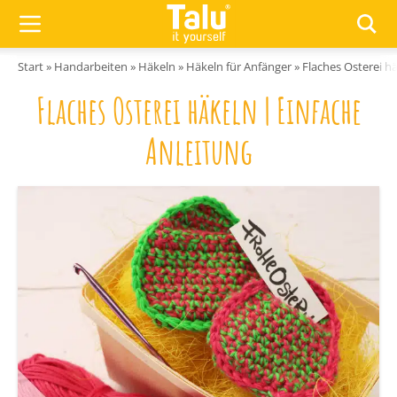
Zum Inhalt springen
Start
»
Handarbeiten
»
Häkeln
»
Häkeln für Anfänger
»
Flaches Osterei h
Flaches Osterei häkeln | Einfache
Anleitung