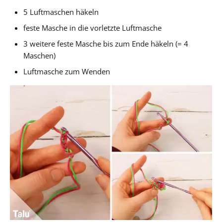
5 Luftmaschen häkeln
feste Masche in die vorletzte Luftmasche
3 weitere feste Masche bis zum Ende häkeln (= 4
Maschen)
Luftmasche zum Wenden