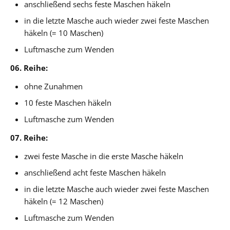
anschließend sechs feste Maschen häkeln
in die letzte Masche auch wieder zwei feste Maschen
häkeln (= 10 Maschen)
Luftmasche zum Wenden
06. Reihe:
ohne Zunahmen
10 feste Maschen häkeln
Luftmasche zum Wenden
07. Reihe:
zwei feste Masche in die erste Masche häkeln
anschließend acht feste Maschen häkeln
in die letzte Masche auch wieder zwei feste Maschen
häkeln (= 12 Maschen)
Luftmasche zum Wenden