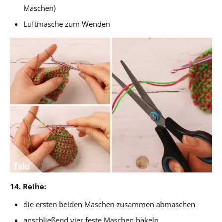
Maschen)
Luftmasche zum Wenden
14. Reihe:
die ersten beiden Maschen zusammen abmaschen
anschließend vier feste Maschen häkeln