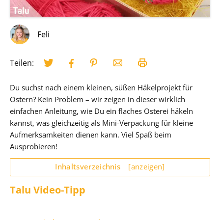
Feli
Teilen:
Du suchst nach einem kleinen, süßen Häkelprojekt für
Ostern? Kein Problem – wir zeigen in dieser wirklich
einfachen Anleitung, wie Du ein flaches Osterei häkeln
kannst, was gleichzeitig als Mini-Verpackung für kleine
Aufmerksamkeiten dienen kann. Viel Spaß beim
Ausprobieren!
Inhaltsverzeichnis
[anzeigen]
Talu Video-Tipp