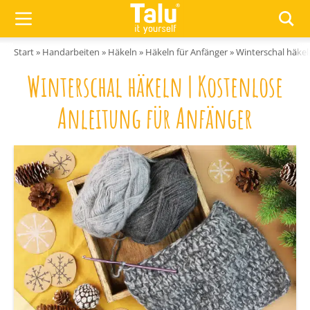
Zum Inhalt springen
Start
»
Handarbeiten
»
Häkeln
»
Häkeln für Anfänger
»
Winterschal häkel
Winterschal häkeln | Kostenlose
Anleitung für Anfänger