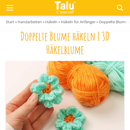
Zum Inhalt springen
Start
»
Handarbeiten
»
Häkeln
»
Häkeln für Anfänger
»
Doppelte Blume h
Doppelte Blume häkeln | 3D
Häkelblume