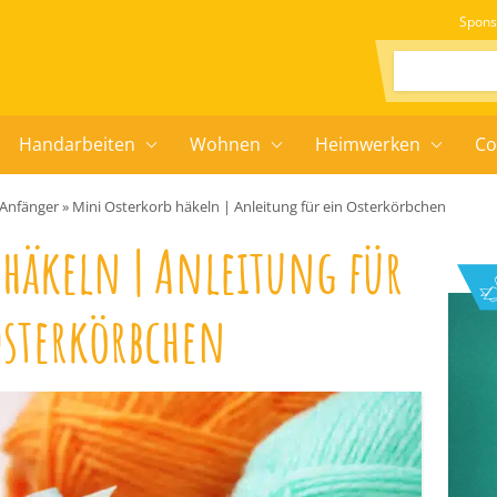
Spons
Suchen:
Handarbeiten
Wohnen
Heimwerken
Co
 Anfänger
»
Mini Osterkorb häkeln | Anleitung für ein Osterkörbchen
 häkeln | Anleitung für
Osterkörbchen