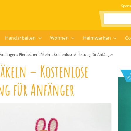
Spons
Suchen:
Handarbeiten
Wohnen
Heimwerken
Co
 Anfänger
»
Eierbecher häkeln – Kostenlose Anleitung für Anfänger
häkeln – Kostenlose
ng für Anfänger