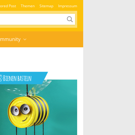
ored Post
Themen
Sitemap
Impressum
mmunity