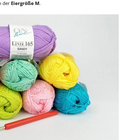
n der
Eiergröße M
.