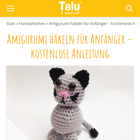
Zum Inhalt springen
Start
»
Handarbeiten
»
Amigurumi häkeln für Anfänger – kostenlose Anl
Amigurumi häkeln für Anfänger –
kostenlose Anleitung