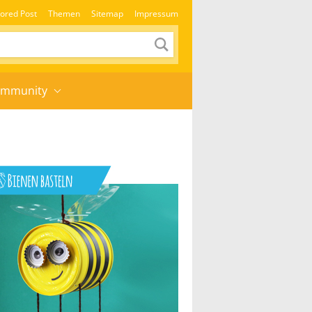
ored Post
Themen
Sitemap
Impressum
mmunity