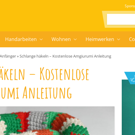
Spons
Suchen:
Handarbeiten
Wohnen
Heimwerken
Co
 Anfänger
»
Schlange häkeln – Kostenlose Amgiurumi Anleitung
äkeln – Kostenlose
umi Anleitung