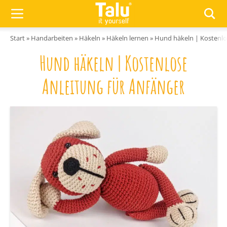
Zum Inhalt springen
Start
»
Handarbeiten
»
Häkeln
»
Häkeln lernen
»
Hund häkeln | Kostenlo
Hund häkeln | Kostenlose
Anleitung für Anfänger