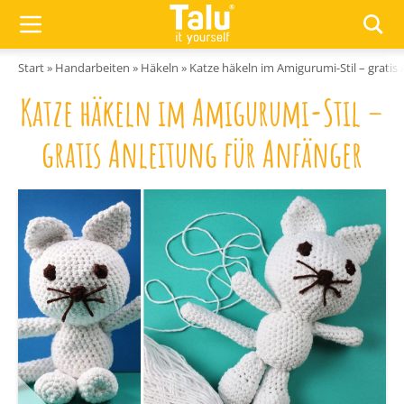
Zum Inhalt springen
Start
»
Handarbeiten
»
Häkeln
»
Katze häkeln im Amigurumi-Stil – gratis 
Katze häkeln im Amigurumi-Stil –
gratis Anleitung für Anfänger