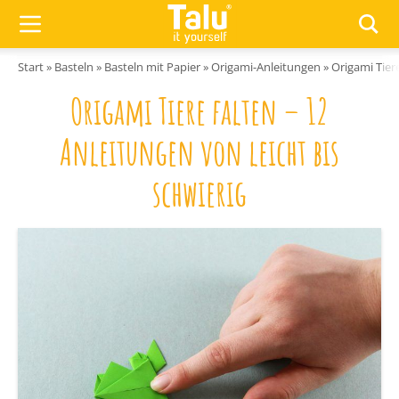
Zum Inhalt springen
Start
»
Basteln
»
Basteln mit Papier
»
Origami-Anleitungen
»
Origami Tiere
Origami Tiere falten – 12
Anleitungen von leicht bis
schwierig