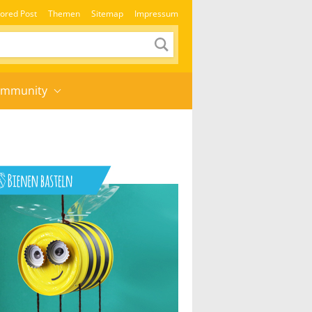
ored Post
Themen
Sitemap
Impressum
mmunity