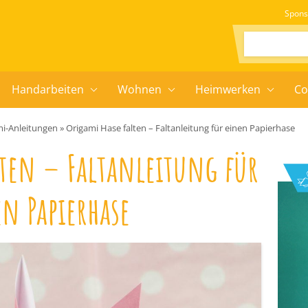
Spons
Suchen:
Handarbeiten
Wohnen
Heimwerken
Co
i-Anleitungen
»
Origami Hase falten – Faltanleitung für einen Papierhase
lten – Faltanleitung für
n Papierhase