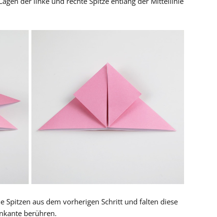
Lagen der linke und rechte Spitze entlang der Mittellinie
 Spitzen aus dem vorherigen Schritt und falten diese
enkante berühren.