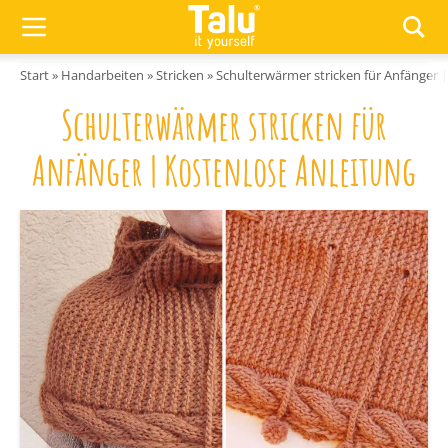
Zum Inhalt springen
Start
»
Handarbeiten
»
Stricken
»
Schulterwärmer stricken für Anfänger 
Schulterwärmer stricken für
Anfänger | Kostenlose Anleitung